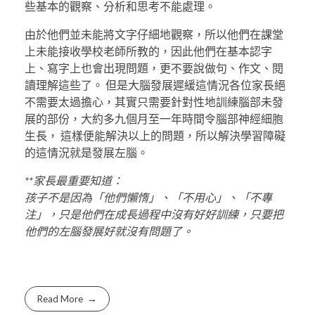
些基本的觀察、分析和思考不能處理。
由於他們並未能將文字仔細地觀察，所以他們在課堂
上未能接收學校老師所教的，因此他們在基本認字
上、寫字上也會出現問題，更不要說做句、作文、閱
讀理解這些了。 但是大腦發展遲緩這情況各位家長絕
不需要太過擔心，其實只需要針對性地訓練腦部未發
展的部份，大約多九個月至一年時間令腦部神經細胞
生長， 這樣便能解決以上的問題，所以解決學習障礙
的這情況就是發展左腦。
**家長最重要知道：
孩子不是因為「他們懶惰」、「不用心」、「不專
注」，只是他們在成長過程中沒有好好訓練，只要把
他們的左腦發展好就沒有問題了。
Read More