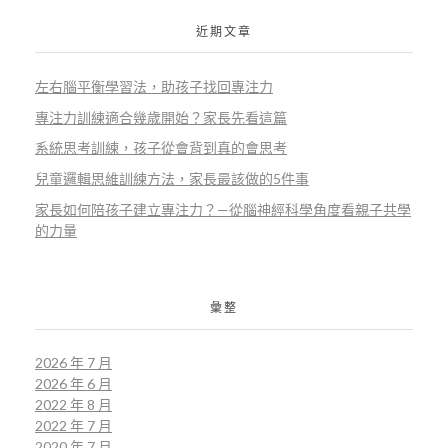
近期文章
左右腦平衡學習法，助孩子找回專注力
專注力訓練適合幾歲開始？家長先看這篇
系統思考訓練，孩子從會背到真的會思考
兒童邏輯思維訓練方法，家長最該做的5件事
家長如何陪孩子建立專注力？—從腦神經科學角度看親子共學
的力量
彙整
2026 年 7 月
2026 年 6 月
2022 年 8 月
2022 年 7 月
2020 年 7 月