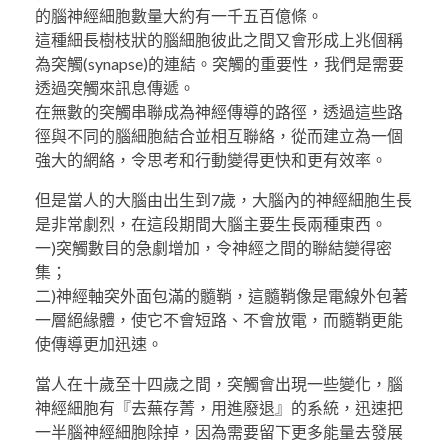
的腦神經細胞數量大約有一千五百億條。
這種細長樹枝狀的腦細胞彼此之間又會形成上兆個稱
為突觸(synapse)的連結。突觸的重要性，我們是需要
透過突觸來訊息傳遞。
在無數的突觸串聯成為神經傳導的路徑，透過這些路
徑與不同的腦細胞結合並相互聯絡，從而建立為一個
強大的網絡，令思考和行動變得更快和更有效率。
但是當人的大腦由出生到7歲，大腦內的神經細胞生長
是非常劇烈，在這段期間大腦主要生長兩種東西。
一)突觸數目的急劇增加，令神經之間的聯結變得密
集；
二)神經軸突外面包滿的髓鞘，這髓鞘像是電線外包著
一層絕緣體，使它不會短路、不會放電，而髓鞘更能
使傳導更加迅速。
當人在十歲至十四歲之間，突觸會出現一些變化，腦
神經細胞有『去蕪存菁，用進廢退』的系統，迅速把
一半腦神經細胞除掉，因為需要留下更多能量去發展