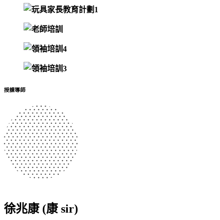
授課導師
徐兆康 (康 sir)