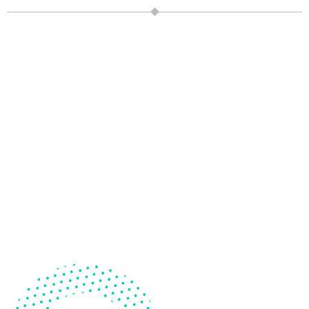
觀察能力訓練組
商品售價: NT 700
訓練部份包含：眼球肌肉、負責文字觀察的左腦後枕葉和負
責圖像觀察的右腦後枕葉，讓孩子觀察力相關的大腦神經細
胞得以強化。
前往選購