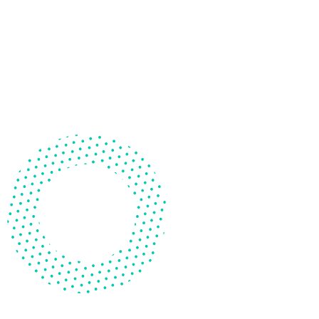
商品售價: NT 700
在遊戲過程不知不覺中訓練玩家不同的學習能力，包括觀察
力、組織力、判斷力、思考彈性等。資訊處理的速度越高，
思考和學習的效率就越高。