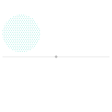
前往選購
動物救援隊
商品售價: NT 700
透過這個訓練邏輯思考和後設認知的大腦訓練桌遊，
在規劃
路徑的過程中可以訓練玩家的自覺能力，
讓他們運用邏輯推