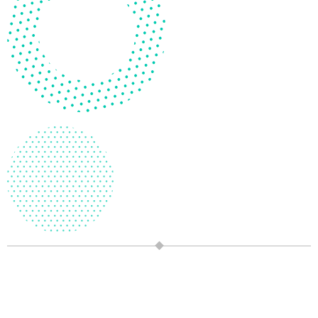
火狐狸快翻牌