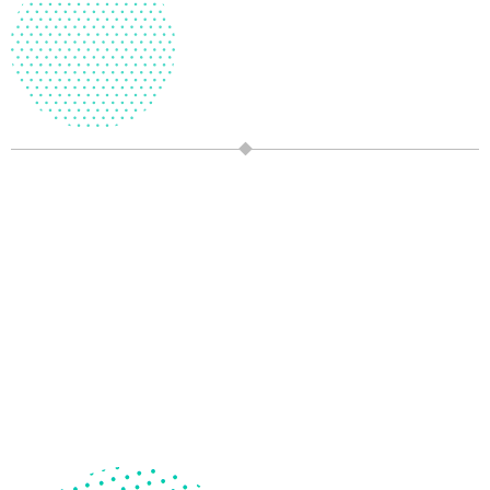
迷霧兔的拼圖王國
商品售價: NT 700
幫助玩家發展圖像思考能力、鏡像辨別能力、想像力、觀察
能力、視覺感知能力、思考彈性、解決問題的能力、組織能
力和空間感的拼圖遊戲。