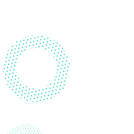
以可愛的小貓造型，通過4個等級、不同深淺程度的42道邏輯
題目，引導和啟發孩子的思維，培養他們的組織能力。
前往選購