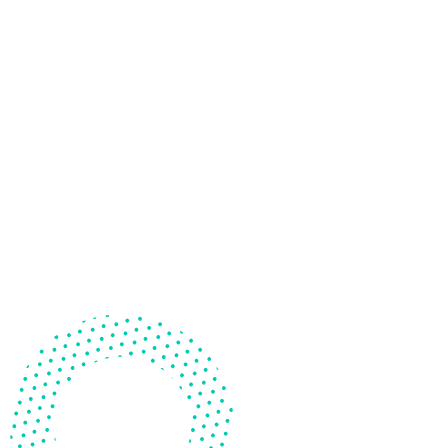
吐霧兔的邏輯寶石
商品售價: NT 700
通過4個等級、不同深淺程度的42道邏輯題目，幫助玩家發展
系統性思維、邏輯思考能力、理解力、解決問題的能力、組
織能力和空間感，這都是孩子成長和發展過程中必不可少的
關鍵技能。
前往選購