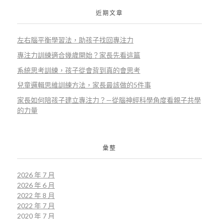
近期文章
左右腦平衡學習法，助孩子找回專注力
專注力訓練適合幾歲開始？家長先看這篇
系統思考訓練，孩子從會背到真的會思考
兒童邏輯思維訓練方法，家長最該做的5件事
家長如何陪孩子建立專注力？—從腦神經科學角度看親子共學
的力量
彙整
2026 年 7 月
2026 年 6 月
2022 年 8 月
2022 年 7 月
2020 年 7 月