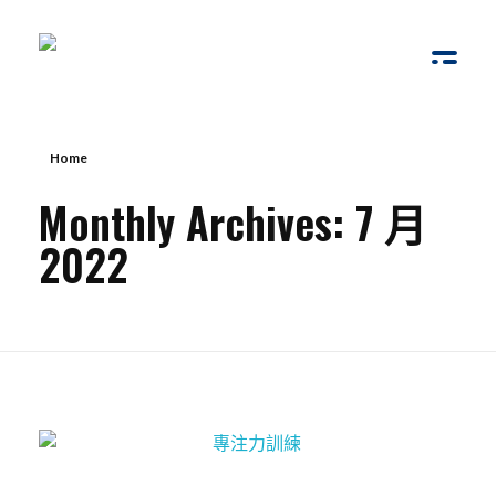
腦動教育
Brain Bump
Home
Monthly Archives: 7 月
2022