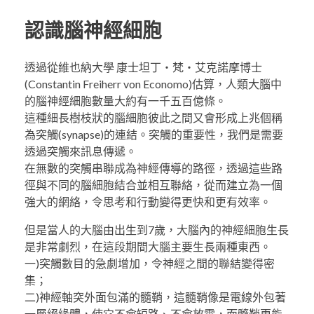
認識腦神經細胞
透過從維也納大學 康士坦丁‧梵‧艾克諾摩博士
(Constantin Freiherr von Economo)估算，人類大腦中
的腦神經細胞數量大約有一千五百億條。
這種細長樹枝狀的腦細胞彼此之間又會形成上兆個稱
為突觸(synapse)的連結。突觸的重要性，我們是需要
透過突觸來訊息傳遞。
在無數的突觸串聯成為神經傳導的路徑，透過這些路
徑與不同的腦細胞結合並相互聯絡，從而建立為一個
強大的網絡，令思考和行動變得更快和更有效率。
但是當人的大腦由出生到7歲，大腦內的神經細胞生長
是非常劇烈，在這段期間大腦主要生長兩種東西。
一)突觸數目的急劇增加，令神經之間的聯結變得密
集；
二)神經軸突外面包滿的髓鞘，這髓鞘像是電線外包著
一層絕緣體，使它不會短路、不會放電，而髓鞘更能