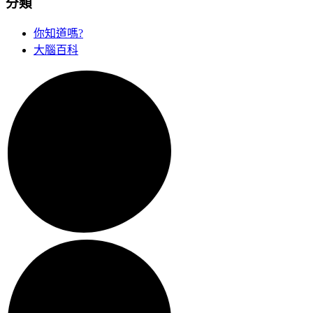
分類
你知道嗎?
大腦百科